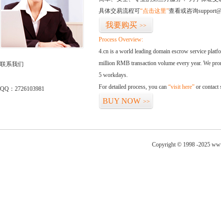
具体交易流程可
“点击这里”
查看或咨询support@
我要购买
>>
Process Overview:
4.cn is a world leading domain escrow service plat
million RMB transaction volume every year. We promi
联系我们
5 workdays.
For detailed process, you can
“visit here”
or contact
QQ：2726103981
BUY NOW
>>
Copyright © 1998 -2025 www