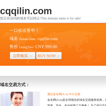
cqqilin.com
您正在访问的域名可以转让!This domain name is for sale!
一口价出售中！
域名
cqqilin.com
Domain Name:
售价
CNY 999.00
Listing Price:
立即购买
BUY NOW
>>
>>
域名交易方式：
通过金名网(4.cn) 中介交易
金名网(4.cn)是全球领先的域名交易服务机
简单、安全、专业的第三方服务！ 为了保证交